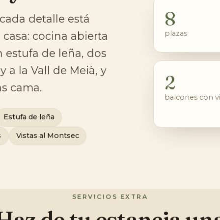
8
cada detalle está
plazas
casa: cocina abierta
 estufa de leña, dos
 a la Vall de Meià, y
2
ás cama.
balcones con vi
Estufa de leña
s
Vistas al Montsec
SERVICIOS EXTRA
Haz de tu estancia un