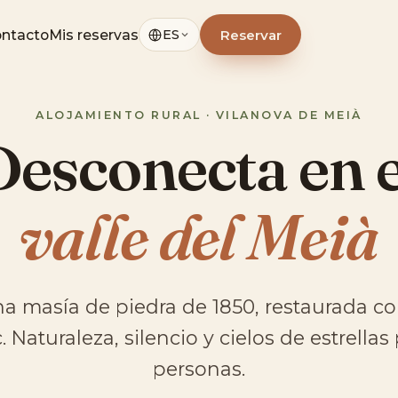
ntacto
Mis reservas
Reservar
ES
ALOJAMIENTO RURAL · VILANOVA DE MEIÀ
Desconecta en e
valle del Meià
na masía de piedra de 1850, restaurada con
 Naturaleza, silencio y cielos de estrellas
personas.