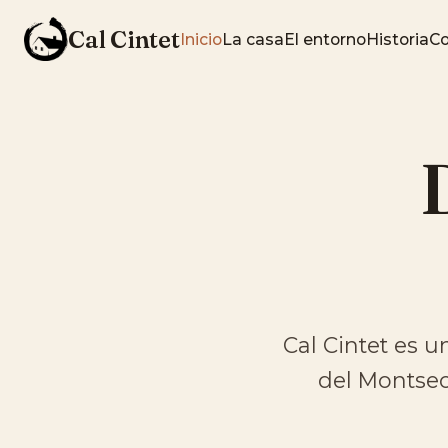
Cal Cintet
Inicio
La casa
El entorno
Historia
Co
Cal Cintet es u
del Montsec.