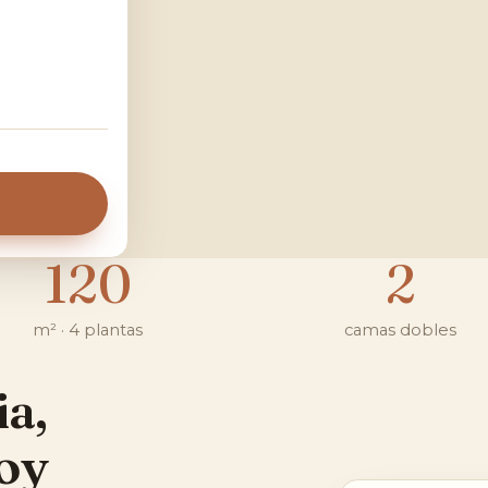
120
2
m² · 4 plantas
camas dobles
ia,
oy