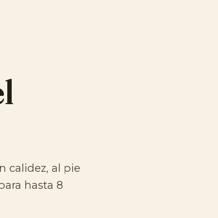
l
 calidez, al pie
 para hasta 8