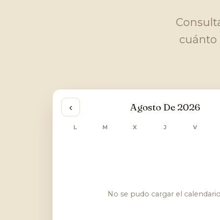
Consulta
cuánto 
Agosto De 2026
‹
L
M
X
J
V
No se pudo cargar el calendario