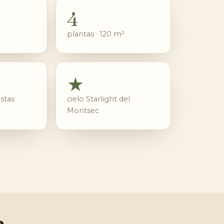
4
plantas · 120 m²
★
stas
cielo Starlight del
Montsec
a