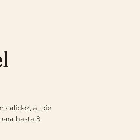
l
 calidez, al pie
 para hasta 8