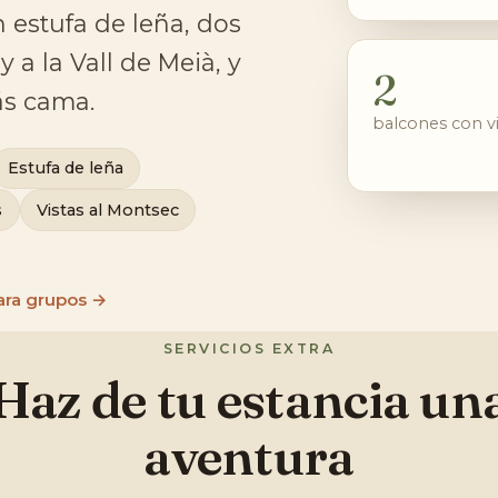
 estufa de leña, dos
 a la Vall de Meià, y
2
ás cama.
balcones con vi
Estufa de leña
s
Vistas al Montsec
ara grupos →
SERVICIOS EXTRA
Haz de tu estancia un
aventura