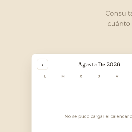
Consulta
cuánto 
Agosto De 2026
‹
L
M
X
J
V
No se pudo cargar el calendario