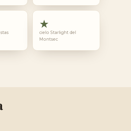
★
stas
cielo Starlight del
Montsec
a