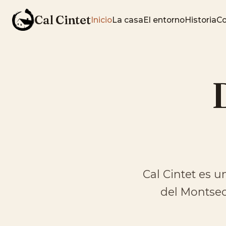
Cal Cintet
Inicio
La casa
El entorno
Historia
Co
Cal Cintet es u
del Montsec.