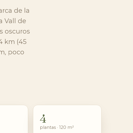
arca de la
a Vall de
ás oscuros
4 km (45
km, poco
4
plantas · 120 m²