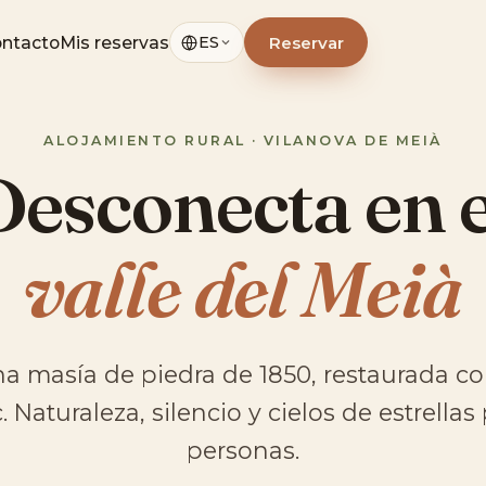
ntacto
Mis reservas
Reservar
ES
ALOJAMIENTO RURAL · VILANOVA DE MEIÀ
Desconecta en e
valle del Meià
na masía de piedra de 1850, restaurada con
 Naturaleza, silencio y cielos de estrellas
personas.