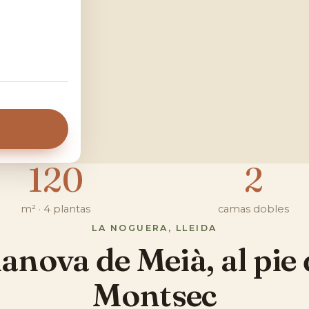
120
2
m² · 4 plantas
camas dobles
LA NOGUERA, LLEIDA
lanova de Meià, al pie 
Montsec